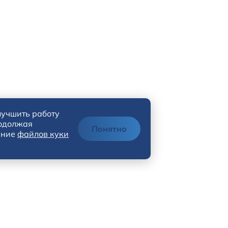
лучшить работу
родолжая
Понятно
ание
файлов куки