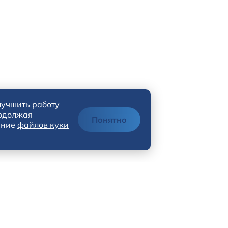
лучшить работу
родолжая
Понятно
ание
файлов куки