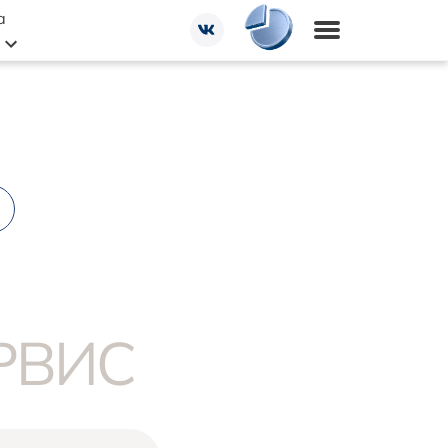
а
РВИС